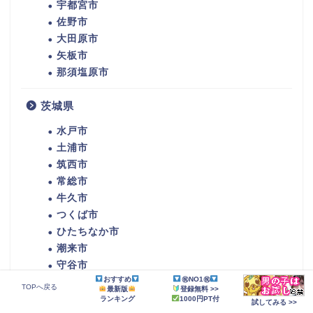
宇都宮市
佐野市
大田原市
矢板市
那須塩原市
茨城県
水戸市
土浦市
筑西市
常総市
牛久市
つくば市
ひたちなか市
潮来市
守谷市
おすすめ
㊗NO1㊗
那珂市
TOPへ戻る
最新版
登録無料 >>
稲敷市
ランキング
1000円PT付
試してみる >>