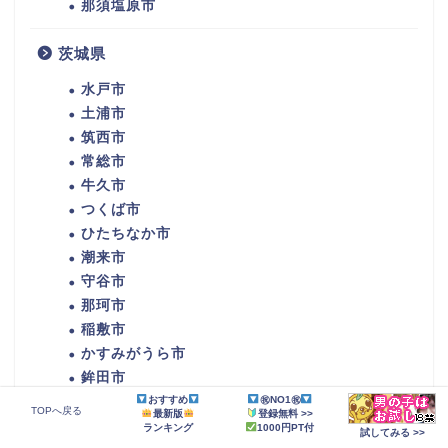
那須塩原市
茨城県
水戸市
土浦市
筑西市
常総市
牛久市
つくば市
ひたちなか市
潮来市
守谷市
那珂市
稲敷市
かすみがうら市
鉾田市
おすすめ
㊗NO1㊗
つくばみらい市
TOPへ戻る
最新版
登録無料 >>
ランキング
1000円PT付
試してみる >>