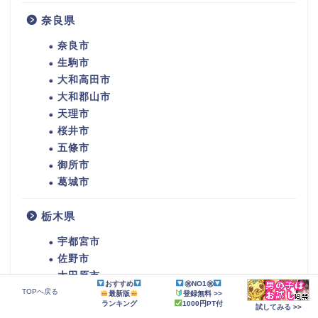
奈良県
奈良市
生駒市
大和高田市
大和郡山市
天理市
桜井市
五條市
御所市
葛城市
栃木県
宇都宮市
佐野市
大田原市
おすすめ
㊗NO1㊗
TOPへ戻る
矢板市
最新版
登録無料 >>
ランキング
1000円PT付
試してみる >>
那須塩原市