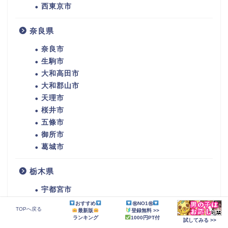
西東京市
奈良県
奈良市
生駒市
大和高田市
大和郡山市
天理市
桜井市
五條市
御所市
葛城市
栃木県
宇都宮市
佐野市
おすすめ
㊗NO1㊗
TOPへ戻る
最新版
登録無料 >>
大田原市
ランキング
1000円PT付
試してみる >>
矢板市