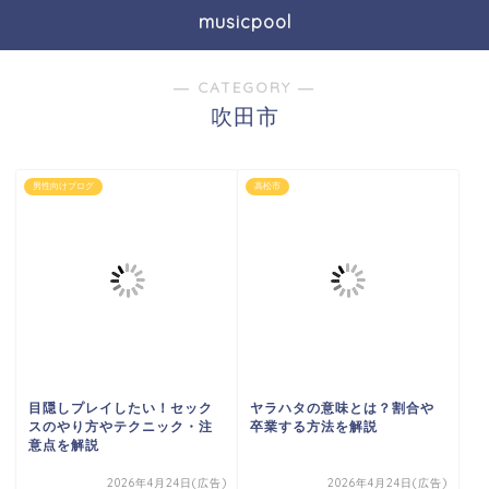
musicpool
― CATEGORY ―
吹田市
男性向けブログ
高松市
目隠しプレイしたい！セック
ヤラハタの意味とは？割合や
スのやり方やテクニック・注
卒業する方法を解説
意点を解説
2026年4月24日(広告)
2026年4月24日(広告)