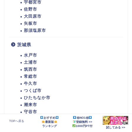
宇都宮市
佐野市
大田原市
矢板市
那須塩原市
茨城県
水戸市
土浦市
筑西市
常総市
牛久市
つくば市
ひたちなか市
潮来市
守谷市
おすすめ
㊗NO1㊗
那珂市
TOPへ戻る
最新版
登録無料 >>
稲敷市
ランキング
1000円PT付
試してみる >>