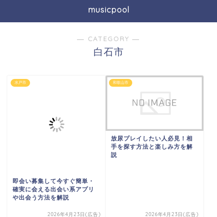
musicpool
― CATEGORY ―
白石市
水戸市
和歌山市
放尿プレイしたい人必見！相
手を探す方法と楽しみ方を解
説
即会い募集して今すぐ簡単・
確実に会える出会い系アプリ
や出会う方法を解説
2026年4月23日(広告)
2026年4月23日(広告)