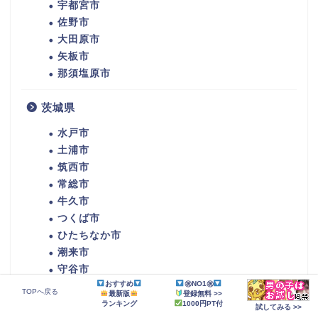
宇都宮市
佐野市
大田原市
矢板市
那須塩原市
茨城県
水戸市
土浦市
筑西市
常総市
牛久市
つくば市
ひたちなか市
潮来市
守谷市
おすすめ
㊗NO1㊗
那珂市
TOPへ戻る
最新版
登録無料 >>
稲敷市
ランキング
1000円PT付
試してみる >>