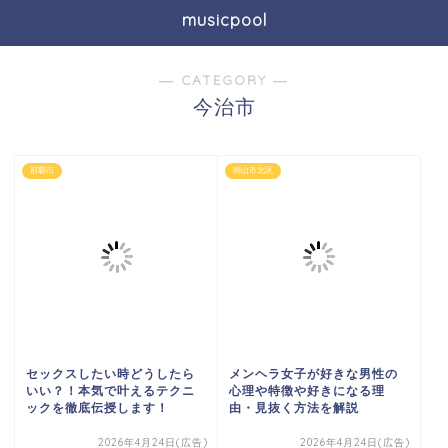
musicpool
― CATEGORY ―
今治市
那覇市
岡山市北区
セックスしたい時どうしたら
メンヘラ女子が好きな男性の
いい？！本気で叶えるテクニ
心理や特徴や好きになる理
ックを徹底伝授します！
由・見抜く方法を解説
2026年4月24日(広告)
2026年4月24日(広告)