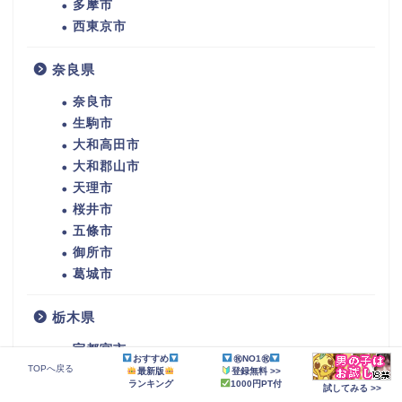
多摩市
西東京市
奈良県
奈良市
生駒市
大和高田市
大和郡山市
天理市
桜井市
五條市
御所市
葛城市
栃木県
宇都宮市
おすすめ
㊗NO1㊗
TOPへ戻る
佐野市
最新版
登録無料 >>
ランキング
1000円PT付
試してみる >>
大田原市