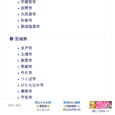
宇都宮市
佐野市
大田原市
矢板市
那須塩原市
茨城県
水戸市
土浦市
筑西市
常総市
牛久市
つくば市
ひたちなか市
潮来市
守谷市
おすすめ
㊗NO1㊗
那珂市
TOPへ戻る
最新版
登録無料 >>
稲敷市
ランキング
1000円PT付
試してみる >>