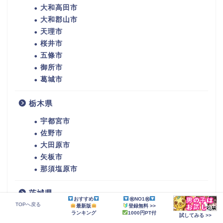
大和高田市
大和郡山市
天理市
桜井市
五條市
御所市
葛城市
栃木県
宇都宮市
佐野市
大田原市
矢板市
那須塩原市
茨城県
おすすめ
㊗NO1㊗
TOPへ戻る
最新版
登録無料 >>
水戸市
ランキング
1000円PT付
試してみる >>
土浦市