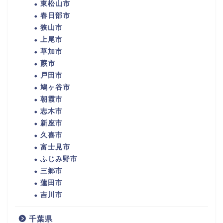
東松山市
春日部市
狭山市
上尾市
草加市
蕨市
戸田市
鳩ヶ谷市
朝霞市
志木市
新座市
久喜市
富士見市
ふじみ野市
三郷市
蓮田市
吉川市
千葉県