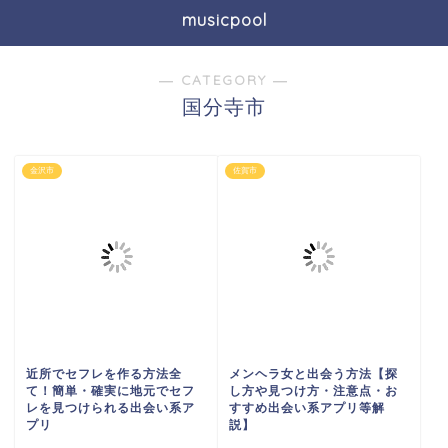
musicpool
― CATEGORY ―
国分寺市
金沢市
佐賀市
近所でセフレを作る方法全
メンヘラ女と出会う方法【探
て！簡単・確実に地元でセフ
し方や見つけ方・注意点・お
レを見つけられる出会い系ア
すすめ出会い系アプリ等解
プリ
説】