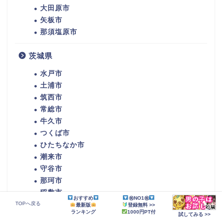
大田原市
矢板市
那須塩原市
茨城県
水戸市
土浦市
筑西市
常総市
牛久市
つくば市
ひたちなか市
潮来市
守谷市
那珂市
稲敷市
おすすめ
㊗NO1㊗
かすみがうら市
TOPへ戻る
最新版
登録無料 >>
ランキング
1000円PT付
試してみる >>
鉾田市