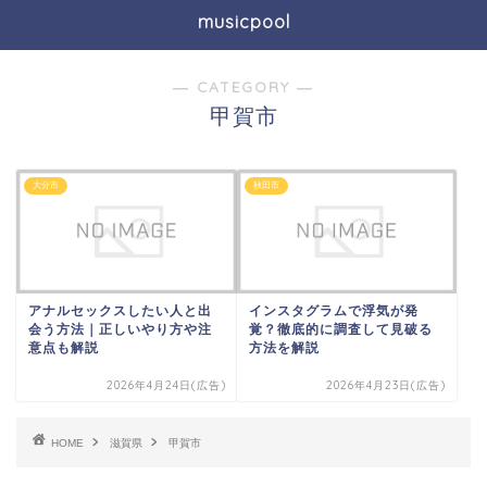
musicpool
― CATEGORY ―
甲賀市
大分市
秋田市
アナルセックスしたい人と出
インスタグラムで浮気が発
会う方法｜正しいやり方や注
覚？徹底的に調査して見破る
意点も解説
方法を解説
2026年4月24日(広告)
2026年4月23日(広告)
HOME
滋賀県
甲賀市