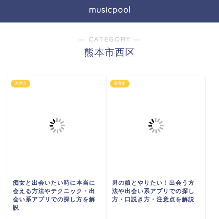
musicpool
― CATEGORY ―
熊本市西区
大津市
長野市
痴女と出会いたい時に本当に
男の娘とやりたい！出会う方
会える方法やテクニック・出
法や出会い系アプリでの探し
会い系アプリでの探し方を解
方・口説き方・注意点を解説
説