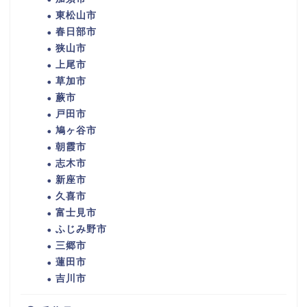
東松山市
春日部市
狭山市
上尾市
草加市
蕨市
戸田市
鳩ヶ谷市
朝霞市
志木市
新座市
久喜市
富士見市
ふじみ野市
三郷市
蓮田市
吉川市