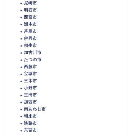
尼崎市
明石市
西宮市
洲本市
芦屋市
伊丹市
相生市
加古川市
たつの市
西脇市
宝塚市
三木市
小野市
三田市
加西市
南あわじ市
朝来市
淡路市
宍粟市