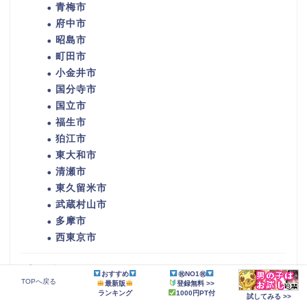
青梅市
府中市
昭島市
町田市
小金井市
国分寺市
国立市
福生市
狛江市
東大和市
清瀬市
東久留米市
武蔵村山市
多摩市
西東京市
奈良県
おすすめ
㊗NO1㊗
TOPへ戻る
最新版
登録無料 >>
ランキング
1000円PT付
奈良市
試してみる >>