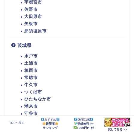
宇都宮市
佐野市
大田原市
矢板市
那須塩原市
茨城県
水戸市
土浦市
筑西市
常総市
牛久市
つくば市
ひたちなか市
潮来市
守谷市
おすすめ
㊗NO1㊗
那珂市
TOPへ戻る
最新版
登録無料 >>
稲敷市
ランキング
1000円PT付
試してみる >>