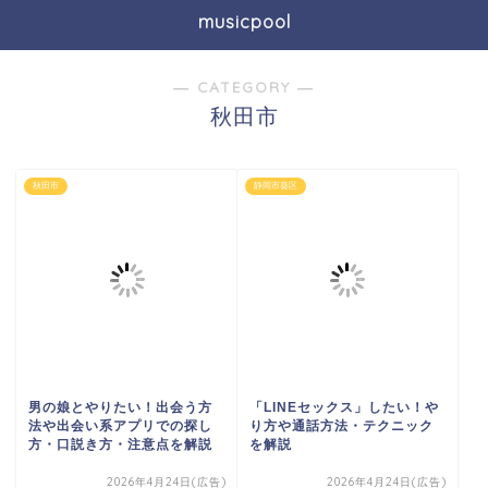
musicpool
― CATEGORY ―
秋田市
秋田市
静岡市葵区
男の娘とやりたい！出会う方
「LINEセックス」したい！や
法や出会い系アプリでの探し
り方や通話方法・テクニック
方・口説き方・注意点を解説
を解説
2026年4月24日(広告)
2026年4月24日(広告)