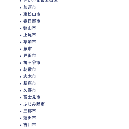
さいたま市岩槻区
加須市
東松山市
春日部市
狭山市
上尾市
草加市
蕨市
戸田市
鳩ヶ谷市
朝霞市
志木市
新座市
久喜市
富士見市
ふじみ野市
三郷市
蓮田市
吉川市