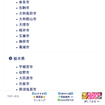
奈良市
生駒市
大和高田市
大和郡山市
天理市
桜井市
五條市
御所市
葛城市
栃木県
宇都宮市
佐野市
大田原市
矢板市
那須塩原市
おすすめ
㊗NO1㊗
TOPへ戻る
最新版
登録無料 >>
茨城県
ランキング
1000円PT付
試してみる >>