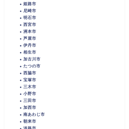
姫路市
尼崎市
明石市
西宮市
洲本市
芦屋市
伊丹市
相生市
加古川市
たつの市
西脇市
宝塚市
三木市
小野市
三田市
加西市
南あわじ市
朝来市
淡路市