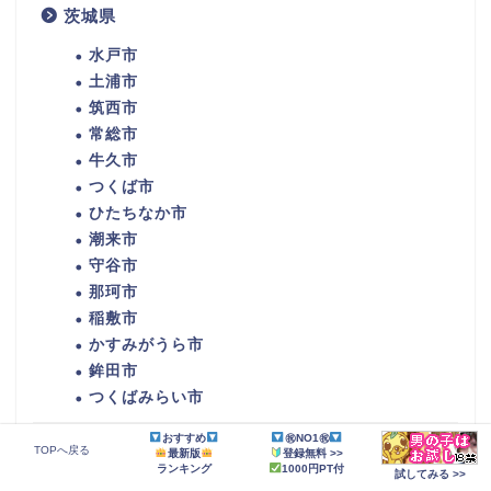
茨城県
水戸市
土浦市
筑西市
常総市
牛久市
つくば市
ひたちなか市
潮来市
守谷市
那珂市
稲敷市
かすみがうら市
鉾田市
つくばみらい市
おすすめ
㊗NO1㊗
三重県
TOPへ戻る
最新版
登録無料 >>
ランキング
1000円PT付
試してみる >>
津市