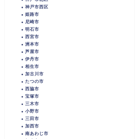
神戸市西区
姫路市
尼崎市
明石市
西宮市
洲本市
芦屋市
伊丹市
相生市
加古川市
たつの市
西脇市
宝塚市
三木市
小野市
三田市
加西市
南あわじ市