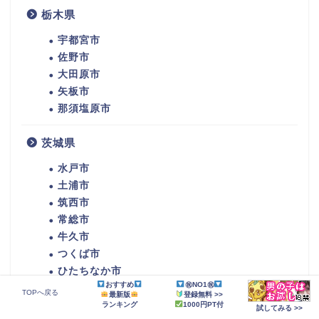
栃木県
宇都宮市
佐野市
大田原市
矢板市
那須塩原市
茨城県
水戸市
土浦市
筑西市
常総市
牛久市
つくば市
ひたちなか市
おすすめ
㊗NO1㊗
潮来市
TOPへ戻る
最新版
登録無料 >>
守谷市
ランキング
1000円PT付
試してみる >>