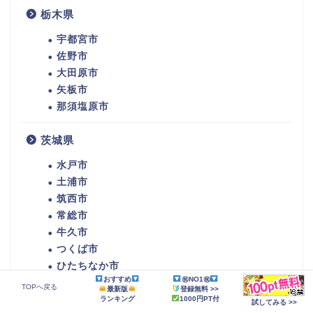
栃木県
宇都宮市
佐野市
大田原市
矢板市
那須塩原市
茨城県
水戸市
土浦市
筑西市
常総市
牛久市
つくば市
ひたちなか市
おすすめ
㊗NO1㊗
潮来市
TOPへ戻る
最新版
登録無料 >>
守谷市
ランキング
1000円PT付
試してみる >>