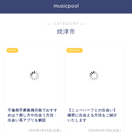
musicpool
― CATEGORY ―
焼津市
松江市
岡山市北区
不倫相手募集掲示板でおすす
【ニューハーフとの出会い】
めは？探し方や出会う方法・
確実に出会える方法をご紹介
出会い系アプリを解説
いたします
2026年4月24日(広告)
2026年4月24日(広告)