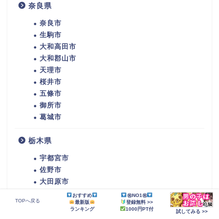
奈良県
奈良市
生駒市
大和高田市
大和郡山市
天理市
桜井市
五條市
御所市
葛城市
栃木県
宇都宮市
佐野市
大田原市
矢板市
おすすめ
㊗NO1㊗
TOPへ戻る
最新版
登録無料 >>
那須塩原市
ランキング
1000円PT付
試してみる >>