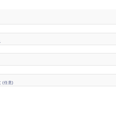
ス
(任意)