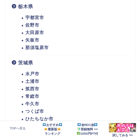
栃木県
宇都宮市
佐野市
大田原市
矢板市
那須塩原市
茨城県
水戸市
土浦市
筑西市
常総市
牛久市
つくば市
ひたちなか市
おすすめ
㊗NO1㊗
潮来市
TOPへ戻る
最新版
登録無料 >>
守谷市
ランキング
1000円PT付
試してみる >>