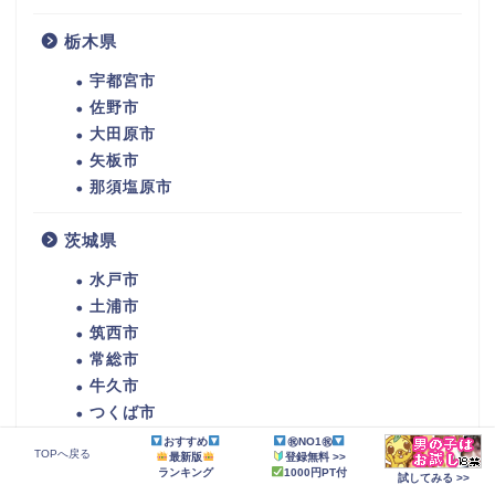
栃木県
宇都宮市
佐野市
大田原市
矢板市
那須塩原市
茨城県
水戸市
土浦市
筑西市
常総市
牛久市
つくば市
ひたちなか市
おすすめ
㊗NO1㊗
TOPへ戻る
最新版
登録無料 >>
潮来市
ランキング
1000円PT付
試してみる >>
守谷市