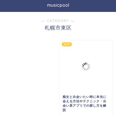
musicpool
― CATEGORY ―
札幌市東区
松山市
痴女と出会いたい時に本当に
会える方法やテクニック・出
会い系アプリでの探し方を解
説