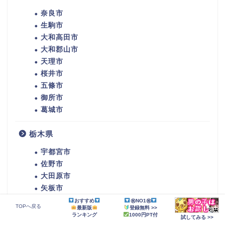
奈良市
生駒市
大和高田市
大和郡山市
天理市
桜井市
五條市
御所市
葛城市
栃木県
宇都宮市
佐野市
大田原市
矢板市
那須塩原市
おすすめ
㊗NO1㊗
TOPへ戻る
最新版
登録無料 >>
ランキング
1000円PT付
試してみる >>
茨城県