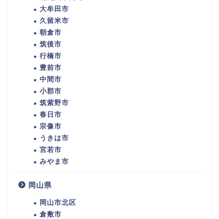
大牟田市
久留米市
朝倉市
筑後市
行橋市
豊前市
中間市
小郡市
筑紫野市
春日市
宗像市
うきは市
宮若市
みやま市
岡山県
岡山市北区
倉敷市