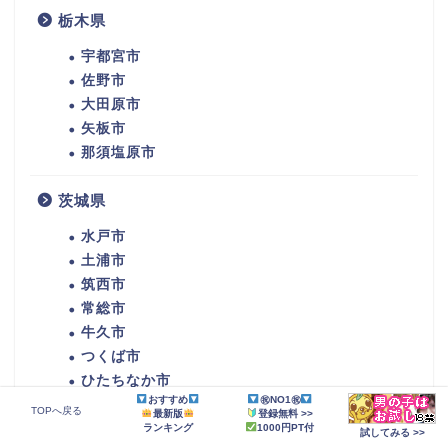
栃木県
宇都宮市
佐野市
大田原市
矢板市
那須塩原市
茨城県
水戸市
土浦市
筑西市
常総市
牛久市
つくば市
ひたちなか市
おすすめ
㊗NO1㊗
潮来市
TOPへ戻る
最新版
登録無料 >>
守谷市
ランキング
1000円PT付
試してみる >>