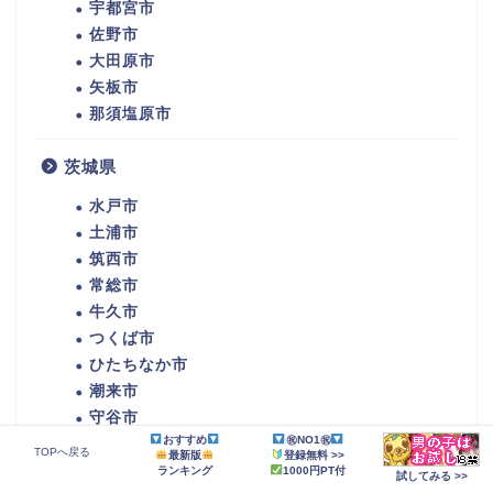
宇都宮市
佐野市
大田原市
矢板市
那須塩原市
茨城県
水戸市
土浦市
筑西市
常総市
牛久市
つくば市
ひたちなか市
潮来市
守谷市
おすすめ
㊗NO1㊗
那珂市
TOPへ戻る
最新版
登録無料 >>
稲敷市
ランキング
1000円PT付
試してみる >>