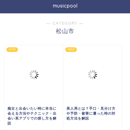
musicpool
― CATEGORY ―
松山市
水戸市
徳島市
痴女と出会いたい時に本当に
美人局とは？手口・見分け方
会える方法やテクニック・出
や予防・被害に遭った時の対
会い系アプリでの探し方を解
処方法を解説
説