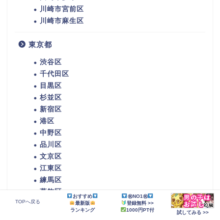
川崎市宮前区
川崎市麻生区
東京都
渋谷区
千代田区
目黒区
杉並区
新宿区
港区
中野区
品川区
文京区
江東区
練馬区
葛飾区
おすすめ
㊗NO1㊗
TOPへ戻る
台東区
最新版
登録無料 >>
ランキング
1000円PT付
試してみる >>
大田区