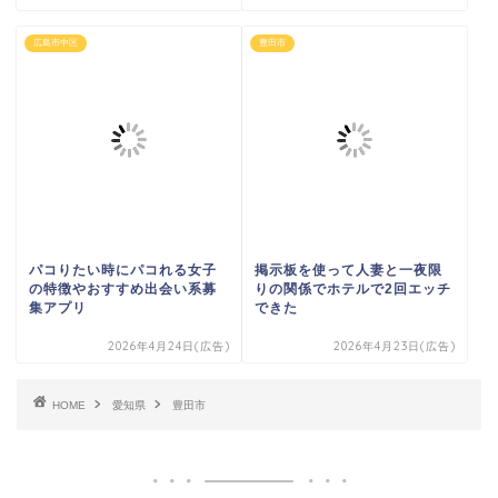
広島市中区
豊田市
パコりたい時にパコれる女子
掲示板を使って人妻と一夜限
の特徴やおすすめ出会い系募
りの関係でホテルで2回エッチ
集アプリ
できた
2026年4月24日(広告)
2026年4月23日(広告)
HOME
愛知県
豊田市