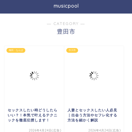
musicpool
― CATEGORY ―
豊田市
梅田・なんば
市川市
セックスしたい時どうしたら
人妻とセックスしたい人必見
いい？！本気で叶えるテクニ
｜出会う方法やセフレ化する
ックを徹底伝授します！
方法を細かく解説
2026年4月24日(広告)
2026年4月24日(広告)