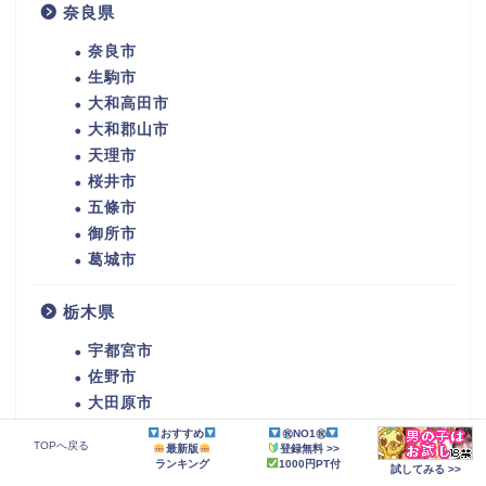
奈良県
奈良市
生駒市
大和高田市
大和郡山市
天理市
桜井市
五條市
御所市
葛城市
栃木県
宇都宮市
佐野市
大田原市
矢板市
おすすめ
㊗NO1㊗
TOPへ戻る
最新版
登録無料 >>
那須塩原市
ランキング
1000円PT付
試してみる >>