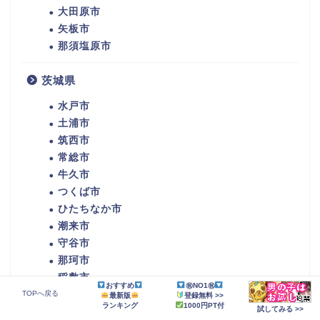
大田原市
矢板市
那須塩原市
茨城県
水戸市
土浦市
筑西市
常総市
牛久市
つくば市
ひたちなか市
潮来市
守谷市
那珂市
稲敷市
おすすめ
㊗NO1㊗
かすみがうら市
TOPへ戻る
最新版
登録無料 >>
ランキング
1000円PT付
試してみる >>
鉾田市