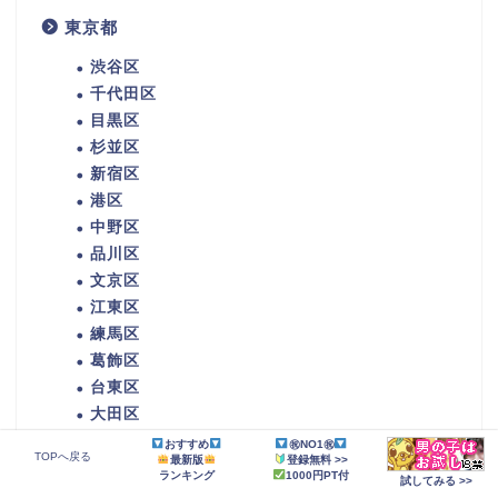
東京都
渋谷区
千代田区
目黒区
杉並区
新宿区
港区
中野区
品川区
文京区
江東区
練馬区
葛飾区
台東区
大田区
江戸川区
おすすめ
㊗NO1㊗
TOPへ戻る
最新版
登録無料 >>
足立区
ランキング
1000円PT付
試してみる >>
板橋区