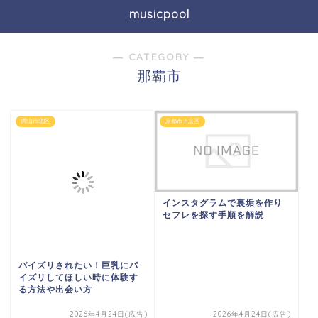
musicpool
― CATEGORY ―
那覇市
岡山市北区
京都市下京区
インスタグラムで裏垢を作り
セフレを探す手順を解説
パイズリされたい！巨乳にパ
イズリしてほしい時に体験す
る方法や出会い方
2026年4月24日(広告)
2026年4月24日(広告)